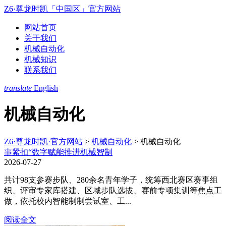
Z6·尊龙时凯「中国区」官方网站
网站首页
关于我们
机械自动化
机械知识
联系我们
translate
English
机械自动化
Z6·尊龙时凯·官方网站
>
机械自动化
>
机械自动化
事紧扣“数字赋能推进机械智制
2026-07-27
共计98支参赛步队、280余名青年学子，统筹西北赛区赛事组
织、评审专家库搭建、区域步队选拔、赛前专项集训等焦点工
做，依托校内智能制制尝试室、工...
阅读全文