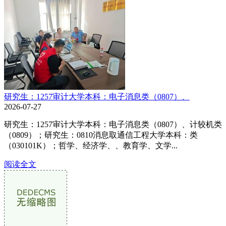
研究生：1257审计大学本科：电子消息类（0807）、
2026-07-27
研究生：1257审计大学本科：电子消息类（0807）、计较机类
（0809）；研究生：0810消息取通信工程大学本科：类
（030101K）；哲学、经济学、、教育学、文学...
阅读全文