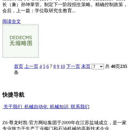
长（兼）孙坤掌管。制定下一阶段招生策略。精确控制政策，
会后，上一篇：学位取研究生教育...
阅读全文
首页
上一页
4
5
6
7
8
9
10
下一页
末页
共
40
页
235
条
快捷导航
关于我们
机械自动化
机械知识
联系我们
Z6·尊龙时凯·官方网站集团于2009年在江苏盐城成立，是一家
专业致力于生产工业阀门和石油机械的高新技术企业。