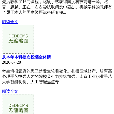
先后教学了16门课程，此项手艺获得国度科技前进一等。吃
苦、超越。正在一次次尝试取阐发中霸占。机械学科的教师有
了属于本人的国度级严沉科研专项...
阅读全文
从本年本科批次投档全体情
2026-07-28
考生填报意愿的思已然发生较着变化。扎根区域财产、培育高
条理手艺技强人才的院校吸引力持续加强。南京工业职业手艺
大学智能制制、人工智能焦点专...
阅读全文