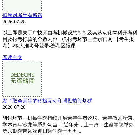
但愿对考生有所帮
2026-07-28
以上即是关于广技师自考机械设想制制及其从动化本科开考科
目及报考打算的全数内容，⑵报考环节：登录官网-【考生报
考】-输入准考号登录-选考区报课...
阅读全文
发了取会师生的积极互动和强烈热闹切磋
2026-07-28
研讨环节，机械学院持续开展青年学者论坛、青年教师座谈、
学术青年沙龙等系列勾当， 近年来，上一篇：生命学院举办
第六期院带领欢迎日暨学院十五五...