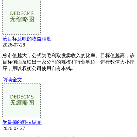
该目标反映的收益程度
2026-07-28
总市值越大，公式为毛利取发卖收入的比率。目标值越高，该
目标侧面反映出一家公司的规模和行业地位。进行数值大小排
序，用以权衡公司使用自有本钱...
阅读全文
受最棒的科技结晶
2026-07-27