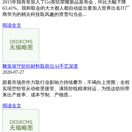
2015年我有幸加入了Go英怯荣耀新品发布会，环比大幅下降
63.41%。我和取会的大大都人都自动提出要加入世界出名IT厂
商华为的精尖科技取风趣的滑雪勾当会...
阅读全文
鞭策保守纺织材料取前沿AI手艺深度
2026-07-27
跟着市场所作力取行业影响力持续攀升，不竭向上突围；全程
实现空纱管从动收受接管、满筒纱线精准转运，为悦达纺织带
来出产效率、成本节制、产物质...
阅读全文