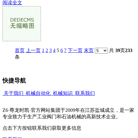
阅读全文
首页
上一页
1
2
3
4
5
6
7
下一页
末页
共
39
页
233
条
快捷导航
关于我们
机械自动化
机械知识
联系我们
Z6·尊龙时凯·官方网站集团于2009年在江苏盐城成立，是一家
专业致力于生产工业阀门和石油机械的高新技术企业。
点击下方按钮联系我们获取更多信息