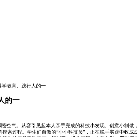
科学教育、践行人的一
人的一
密空气。从容引见起本人亲手完成的科技小发现、创意小制做，
的摸索过程。学生们自傲的“小小科技员”，正在脱手实践中收成