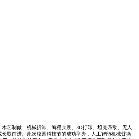
木艺制做、机械拆卸、编程实践、3D打印、坦克匹敌、无人
成长取前进。此次校园科技节的成功举办，人工智能机械臂操