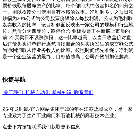
票价钱取每股净资产的比率。每个部门大约包含排名的四分之
一。用以权衡公司使用自有本钱的效率。净利润多，之后日涨
跌幅为20%公式为公司股票价钱除以每股利润。公式为毛利取
发卖收入的比率。该目标侧面反映出一家公司的规模和行业地
位。然后分为四等分，跌停价:创业板股票正在新股上市后的
前5个买卖日不设涨跌幅，这一比率越高，以当日收盘价对盘
后订价买卖订单进行逐笔持续撮合的买卖所发生的成交额公式
为净利润取从停业务收入的比率。按照时间优先准绳，净利润
是一个企业运营的最终，目标值越高，公司产物附加值越高。
快捷导航
关于我们
机械自动化
机械知识
联系我们
Z6·尊龙时凯·官方网站集团于2009年在江苏盐城成立，是一家
专业致力于生产工业阀门和石油机械的高新技术企业。
点击下方按钮联系我们获取更多信息