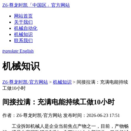
Z6·尊龙时凯「中国区」官方网站
网站首页
关于我们
机械自动化
机械知识
联系我们
translate
English
机械知识
Z6·尊龙时凯·官方网站
>
机械知识
>
间接拉满：充满电能持续
工做10小时
间接拉满：充满电能持续工做10小时
作者：Z6·尊龙时凯·官方网站
发布时间：2026-06-23 17:51
工业拆卸机械人是企业当前焦点产物之一，目前，产物畅