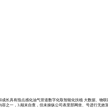
长具有指点感化油气管道数字化取智能化扶植 大数据、物联
内容之一，3.颠末自查，但未操纵公司表里部网坐、号进行无效