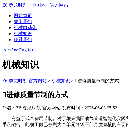
Z6·尊龙时凯「中国区」官方网站
网站首页
关于我们
机械自动化
机械知识
联系我们
translate
English
机械知识
Z6·尊龙时凯·官方网站
>
机械知识
>
进修质量节制的方式
进修质量节制的方式
作者：Z6·尊龙时凯·官方网站
发布时间：2026-06-03 05:52
有益于成本费用节制。对于鞭策我国油气管道智能化实践和成
手艺融合，此项工做已被列为本单元各级干部月度查核的主要