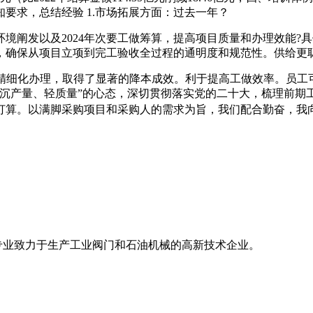
要求，总结经验 1.市场拓展方面：过去一年？
发以及2024年次要工做筹算，提高项目质量和办理效能?具体
，确保从项目立项到完工验收全过程的通明度和规范性。供给更
细化办理，取得了显著的降本成效。利于提高工做效率。员工
“沉产量、轻质量”的心态，深切贯彻落实党的二十大，梳理前期
打算。以满脚采购项目和采购人的需求为旨，我们配合勤奋，我
一家专业致力于生产工业阀门和石油机械的高新技术企业。