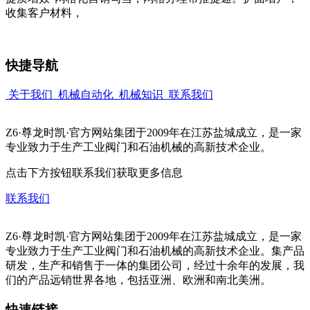
收集客户材料，
快捷导航
关于我们
机械自动化
机械知识
联系我们
Z6·尊龙时凯·官方网站集团于2009年在江苏盐城成立，是一家
专业致力于生产工业阀门和石油机械的高新技术企业。
点击下方按钮联系我们获取更多信息
联系我们
Z6·尊龙时凯·官方网站集团于2009年在江苏盐城成立，是一家
专业致力于生产工业阀门和石油机械的高新技术企业。集产品
研发，生产和销售于一体的集团公司，经过十余年的发展，我
们的产品远销世界各地，包括亚洲、欧洲和南北美洲。
快速链接