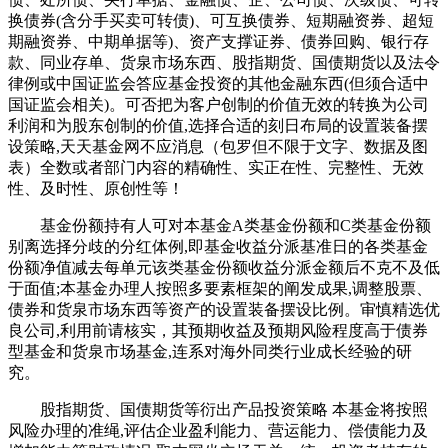
换债券(含分手买卖可转债)、可互换债券、短期融资券、超短
期融资券、中期单据等)、资产支撑证券、债券回购、银行存
款、同业存单、货泉市场东西、股指期货、国债期货以及法令
律例或中国证监会答应基金投资的其他金融东西(但须合适中
国证监会相关)。可否把为客户创制的价值无效的转换为公司
利润和为股东创制的价值,选择合适的刻日布局的设置装备摆
设策略,天天基金网不应消息（包罗但不限于文字、数据及图
表）全数或者部门内容的精确性、实正在性、完整性、无效
性、及时性、原创性等！
基金份额持有人可对本基金A类基金份额和C类基金份额
别离选择分歧的分红体例,即基金收益分派基准日的各类基金
份额净值减去每单元该类基金份额收益分派金额后不克不及低
于面值;本基金办理人按照多要素框架的阐发成果,调整股票、
债券和货泉市场东西等资产的设置装备摆设比例。审慎精选优
良公司,利用前请核实，其预期收益及预期风险程度高于债券
型基金和货泉市场基金,连系对海外同类行业成长经验的研
究。
股指期货、国债期货等衍出产品投资策略 本基金将按照
风险办理的准绳,评估企业盈利能力、营运能力、偿债能力及