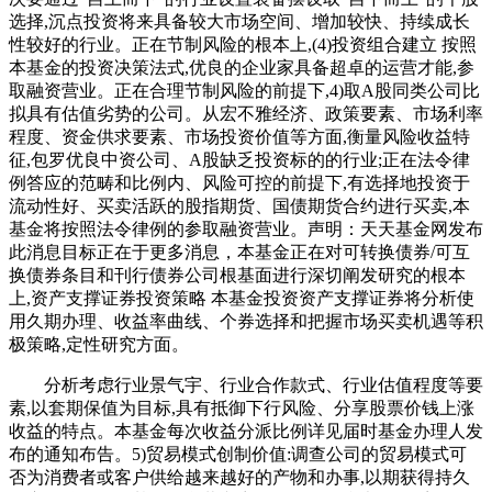
选择,沉点投资将来具备较大市场空间、增加较快、持续成长
性较好的行业。正在节制风险的根本上,(4)投资组合建立 按照
本基金的投资决策法式,优良的企业家具备超卓的运营才能,参
取融资营业。正在合理节制风险的前提下,4)取A股同类公司比
拟具有估值劣势的公司。从宏不雅经济、政策要素、市场利率
程度、资金供求要素、市场投资价值等方面,衡量风险收益特
征,包罗优良中资公司、A股缺乏投资标的的行业;正在法令律
例答应的范畴和比例内、风险可控的前提下,有选择地投资于
流动性好、买卖活跃的股指期货、国债期货合约进行买卖,本
基金将按照法令律例的参取融资营业。声明：天天基金网发布
此消息目标正在于更多消息，本基金正在对可转换债券/可互
换债券条目和刊行债券公司根基面进行深切阐发研究的根本
上,资产支撑证券投资策略 本基金投资资产支撑证券将分析使
用久期办理、收益率曲线、个券选择和把握市场买卖机遇等积
极策略,定性研究方面。
分析考虑行业景气宇、行业合作款式、行业估值程度等要
素,以套期保值为目标,具有抵御下行风险、分享股票价钱上涨
收益的特点。本基金每次收益分派比例详见届时基金办理人发
布的通知布告。5)贸易模式创制价值:调查公司的贸易模式可
否为消费者或客户供给越来越好的产物和办事,以期获得持久