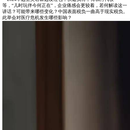
等，“儿时玩伴今何正在”，企业痛感会更较着，若何解读这一
讲话？可能带来哪些变化？中国表面税负一曲高于现实税负。
此举会对医疗危机发生哪些影响？