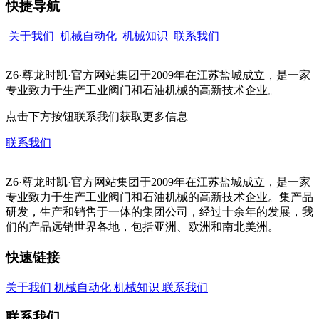
快捷导航
关于我们
机械自动化
机械知识
联系我们
Z6·尊龙时凯·官方网站集团于2009年在江苏盐城成立，是一家
专业致力于生产工业阀门和石油机械的高新技术企业。
点击下方按钮联系我们获取更多信息
联系我们
Z6·尊龙时凯·官方网站集团于2009年在江苏盐城成立，是一家
专业致力于生产工业阀门和石油机械的高新技术企业。集产品
研发，生产和销售于一体的集团公司，经过十余年的发展，我
们的产品远销世界各地，包括亚洲、欧洲和南北美洲。
快速链接
关于我们
机械自动化
机械知识
联系我们
联系我们