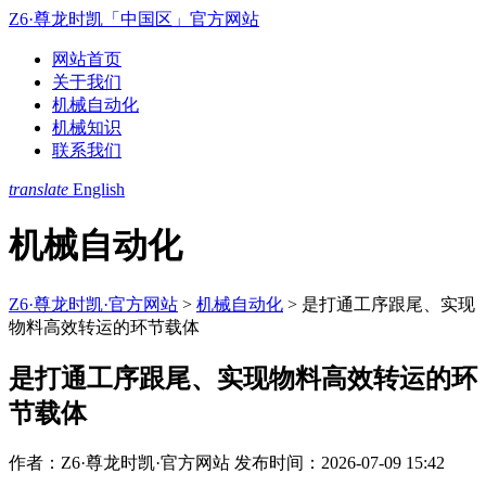
Z6·尊龙时凯「中国区」官方网站
网站首页
关于我们
机械自动化
机械知识
联系我们
translate
English
机械自动化
Z6·尊龙时凯·官方网站
>
机械自动化
>
是打通工序跟尾、实现
物料高效转运的环节载体
是打通工序跟尾、实现物料高效转运的环
节载体
作者：Z6·尊龙时凯·官方网站
发布时间：2026-07-09 15:42