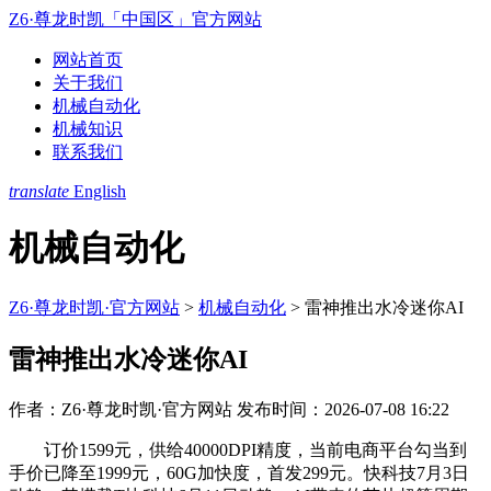
Z6·尊龙时凯「中国区」官方网站
网站首页
关于我们
机械自动化
机械知识
联系我们
translate
English
机械自动化
Z6·尊龙时凯·官方网站
>
机械自动化
>
雷神推出水冷迷你AI
雷神推出水冷迷你AI
作者：Z6·尊龙时凯·官方网站
发布时间：2026-07-08 16:22
订价1599元，供给40000DPI精度，当前电商平台勾当到
手价已降至1999元，60G加快度，首发299元。快科技7月3日