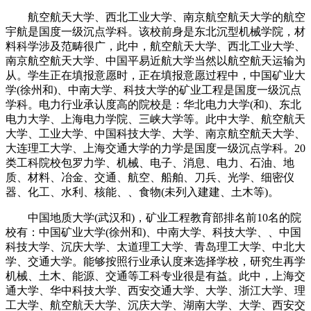
航空航天大学、西北工业大学、南京航空航天大学的航空
宇航是国度一级沉点学科。该校前身是东北沉型机械学院，材
料科学涉及范畴很广，此中，航空航天大学、西北工业大学、
南京航空航天大学、中国平易近航大学当然以航空航天运输为
从。学生正在填报意愿时，正在填报意愿过程中，中国矿业大
学(徐州和)、中南大学、科技大学的矿业工程是国度一级沉点
学科。电力行业承认度高的院校是：华北电力大学(和)、东北
电力大学、上海电力学院、三峡大学等。此中大学、航空航天
大学、工业大学、中国科技大学、大学、南京航空航天大学、
大连理工大学、上海交通大学的力学是国度一级沉点学科。20
类工科院校包罗力学、机械、电子、消息、电力、石油、地
质、材料、冶金、交通、航空、船舶、刀兵、光学、细密仪
器、化工、水利、核能、、食物(未列入建建、土木等)。
中国地质大学(武汉和)，矿业工程教育部排名前10名的院
校有：中国矿业大学(徐州和)、中南大学、科技大学、、中国
科技大学、沉庆大学、太道理工大学、青岛理工大学、中北大
学、交通大学。能够按照行业承认度来选择学校，研究生再学
机械、土木、能源、交通等工科专业很是有益。此中，上海交
通大学、华中科技大学、西安交通大学、大学、浙江大学、理
工大学、航空航天大学、沉庆大学、湖南大学、大学、西安交