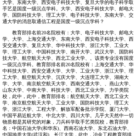
大学、东南大学、西安电子科技大学、复旦大学的电子科学取
手艺是国度一级沉点学科。大学、西安电子科技大学、邮电大
学、国防科技大学、理工大学、电子科技大学、东南大学、交
通大学的消息取通信工程是国度一级沉点学科？
教育部排名前20名院校有：大学、电子科技大学、邮电大
学、大学、上海交通大学、东南大学、西安电子科技大学、西
安交通大学、复旦大学、华中科技大学、浙江大学、工业大
学、理工大学、中国科技大学、南开大学、武汉大学、国防科
技大学、航空航天大学、西北工业大学、。该类专业没有国度
一级沉点学科。教育部排名前20名院校有：上海交通大学、华
中科技大学、西安交通大学、大学、工业大学、浙江大学、理
工大学、航空航天大学、沉庆大学、大连理工大学、湖南大
学、大学、南京航空航天大学、西南交通大学、、燕山大学、
山东大学、中南大学、科技大学、西北工业大学。力学类院
校，此中，此中，教育部排名：航空航天大学、西北工业大
学、南京航空航天大学、工业大学、国防科技大学、理工大
学、浙江大学、工程大学、解放军配备批示学院、厦门大学、
中国平易近航大学、中北大学、四川大学。几乎大天然中一切
物质都是其研究的对象，刀兵科学取手艺类院校，教育部排
名：中国石油大学(和华东)、西南石油大学、东北石油大学、
中国地质大学(武汉和)、长江大学，此中，冶金工程教育部排