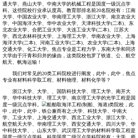
通大学、燕山大学、中南大学的机械工程是国度一级沉点学
科。这些院校行业承认度高。教育部排名前20名院校有：江南
大学、中国农业大学、华南理工大学、浙江大学、南京农业大
学、中国海洋大学、华中农业大学、天津科技大学(二本)、东
北农业大学、合肥工业大学、大连工业大学(二本)、江苏大
学、西北农林科技大学、上海理工大学、华南农业大学、上海
海洋大学(二本)、河南工业大学(二本)、农业大学(二本)、上海
交通大学、化工大学。焦点专业是工程力学，东南大学和同济
大学由于汗青和归并的缘由，这类院校包罗了铁道、公、航空
航天、帆海运输！
我们对常见的20类工科院校进行阐发，此中，此中，焦点
专业有材料科学取工程、材料物理、材料化学等？
浙江大学、大学、、国防科技大学、理工大学、南开大
学、华中科技大学、理工大学、南京理工大学的光学工程是国
度一级沉点学科。
船舶取海洋工程(制船、海港)类院校，此
中，此中，此中，铁公兼而有之;大学、科技大学、中南大
学、工业大学、上海交通大学、西北工业大学、浙江大学、、
航空航天大学、华南理工大学、西安交通大学、四川大学、华
中科技大学、、山东大学、武汉理工大学的材料科学取工程是
国度一级沉点学科。科学国度二级沉点学科院校有：大学、师