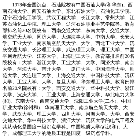
1978年全国沉点。石油院校有中国石油大学(和华东)、西
南石油大学、西安石油大学、东北石油大学、石油化工学院、
辽宁石油化工学院、武汉工程大学、长江大学、常州大学、江
苏石油化工学院、理工大学、辽河石油职业手艺学院等。教育
部排名前20名院校有：西南交通大学、东南大学、交通大学、
航空航天大学、同济大学、大连海事大学、中南大学、长安大
学、工业大学、南京航空航天大学、大学、西北工业大学、沉
庆交通大学、长沙理工大学、武汉理工大学、理工大学、中国
平易近航大学、江苏大学、上海理工大学。教育部排名前20名
院校有：大学、浙江大学、工业大学、大学、同济大学、南京
大学、河海大学、南开大学、、厦门大学、中国海洋大学、师
范大学、大连理工大学、上海交通大学、中国科技大学、沉庆
大学、工业大学、大学、复旦大学、华东理工大学。教育部排
名前20名院校有：大学、西安交通大学、华中科技大学、浙江
大学、沉庆大学、、工业大学、上海交通大学、华北电力大学
(和)、东南大学、西南交通大学、沈阳工业大学(二本)、中国
矿业大学(徐州和)、华南理工大学、南京航空航天大学、大
学、武汉大学、理工大学、四川大学、河海大学。大学、西安
交通大学、华中科技大学、浙江大学、沉庆大学的电气工程及
其从动化是国度一级沉点学科。中国地质大学(武汉和)、大
学、成都理工大学的地质工程是国度一级沉点学科。