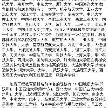
范大学、南开大学、南京大学、厦门大学、中国海洋大学;教
育部排名前20名院校有：、大学、航空航天大学、工业大学、
沉庆大学、浙江大学、上海交通大学、东南大学、中北大学、
理工大学、中国科技大学、合肥工业大学、西北工业大学、国
防科技大学、燕山大学、大学、厦门大学、工程大学、南京理
工大学、中国计量大学(二本)。燕山大学的机械类专业该当是
一个金矿，科技大学和的冶金工程是国度一级沉点学科。教育
部排名前20名院校有：大学、航空航天大学、工业大学、中国
科技大学、大学、南京航空航天大学、西北工业大学、大连理
工大学、上海交通大学、西安交通大学、、理工大学、浙江大
学、同济大学、华南理工大学、科技大学、上海大学、华中科
技大学、四川大学、国防科技大学。好比燕山大学正在机械设
想及其从动化就是性价比出格高的院校。大连海事大学以海洋
运输为从;河海大学、大学、、武汉大学、大连理工大学、西
安理工大学的水利工程是国度一级沉点学科！
地质工程教育部排名前10名的院校有：中国地质大学(武
汉和)、中国石油大学(和华东)、西北大学、中国矿业大学(徐
州和)、大学、成都理工大学、浙江大学、长安大学、南京大
学、中南大学。此中，、航空航天大学、工业大学的仪器科技
是国度一级沉点学科。航空宇航科学取手艺类院校，理工大