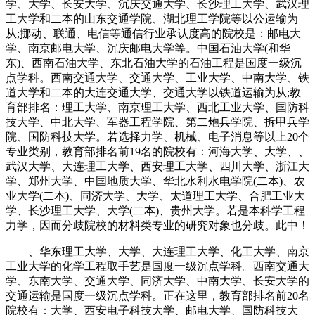
学、大学、长安大学、沉庆交通大学、长沙理工大学、武汉理
工大学和二本的山东交通学院、湖北理工学院等以公运输为
从;挪动、联通、电信等通信行业承认度高的院校是：邮电大
学、南京邮电大学、沉庆邮电大学等。中国石油大学(和华
东)、西南石油大学、东北石油大学的石油工程是国度一级沉
点学科。西南交通大学、交通大学、工业大学、中南大学、铁
道大学和二本的大连交通大学、交通大学以铁道运输为从;教
育部排名：理工大学、南京理工大学、西北工业大学、国防科
技大学、中北大学、军器工程学院、第二炮兵学院、拆甲兵学
院、国防科技大学。若选择力学、机械、电子消息等以上20个
专业类别，教育部排名前19名的院校有：河海大学、大学、、
武汉大学、大连理工大学、西安理工大学、四川大学、浙江大
学、郑州大学、中国地质大学、华北水利水电学院(二本)、农
业大学(二本)、同济大学、大学、太道理工大学、合肥工业大
学、长沙理工大学、大学(二本)、贵州大学。若是本科学工程
力学，因而分歧院校的材料类专业的研究对象也分歧。此中！
、华东理工大学、大学、大连理工大学、化工大学、南京
工业大学的化学工程取手艺是国度一级沉点学科。西南交通大
学、东南大学、交通大学、同济大学、中南大学、长安大学的
交通运输是国度一级沉点学科。正在这里，教育部排名前20名
院校有：大学、西安电子科技大学、邮电大学、国防科技大