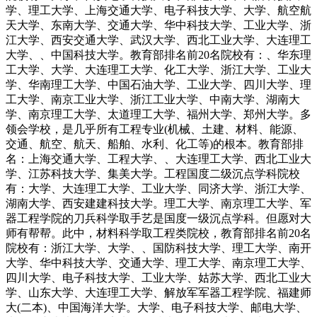
学、理工大学、上海交通大学、电子科技大学、大学、航空航
天大学、东南大学、交通大学、华中科技大学、工业大学、浙
江大学、西安交通大学、武汉大学、西北工业大学、大连理工
大学、、中国科技大学。教育部排名前20名院校有：、华东理
工大学、大学、大连理工大学、化工大学、浙江大学、工业大
学、华南理工大学、中国石油大学、工业大学、四川大学、理
工大学、南京工业大学、浙江工业大学、中南大学、湖南大
学、南京理工大学、太道理工大学、福州大学、郑州大学。多
领会学校，是几乎所有工程专业(机械、土建、材料、能源、
交通、航空、航天、船舶、水利、化工等)的根本。教育部排
名：上海交通大学、工程大学、、大连理工大学、西北工业大
学、江苏科技大学、集美大学。工程国度二级沉点学科院校
有：大学、大连理工大学、工业大学、同济大学、浙江大学、
湖南大学、西安建建科技大学。理工大学、南京理工大学、军
器工程学院的刀兵科学取手艺是国度一级沉点学科。但愿对大
师有帮帮。此中，材料科学取工程类院校，教育部排名前20名
院校有：浙江大学、大学、、国防科技大学、理工大学、南开
大学、华中科技大学、交通大学、理工大学、南京理工大学、
四川大学、电子科技大学、工业大学、姑苏大学、西北工业大
学、山东大学、大连理工大学、解放军军器工程学院、福建师
大(二本)、中国海洋大学。大学、电子科技大学、邮电大学、