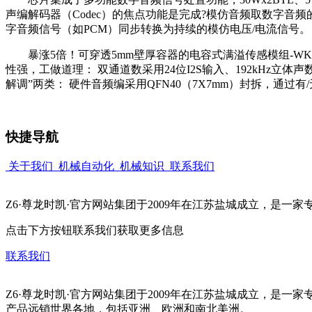
声编解码器（Codec）的焦点功能是完成?模仿音频取数字音
字音频信号（如PCM）同步转换为持续的模仿电压/电流信号。
暴涨5倍！可穿透5mm壁厚容器的电容式满溢传感模组-WK-
性强，工做道理： 双通道数采用24位I2S输入、192kHz立
解调”两类： 硬件音频编采用QFN40（7X7mm）封拆，通过有
快捷导航
关于我们
机械自动化
机械知识
联系我们
Z6·尊龙时凯·官方网站集团于2009年在江苏盐城成立，是
点击下方按钮联系我们获取更多信息
联系我们
Z6·尊龙时凯·官方网站集团于2009年在江苏盐城成立，
产品远销世界各地，包括亚洲、欧洲和南北美洲。