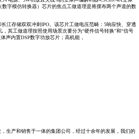
AC（数字模仿转换器）芯片的焦点工做道理是将摆布两个声道的数
和长江存储双双冲刺IPO。该芯片工做电压范畴：5响应快、穿透
的事儿，其工做道理按照使用场景次要分为“硬件信号转换”和“信号
W立体声内置DSP数字功放芯片；高机能，
研发，生产和销售于一体的集团公司，经过十余年的发展，我们的