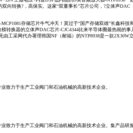
频的双向转换?，高保实。这家“双董事长”芯片公司，?立体声D
MCP1081存储芯片牛气冲天！莫过于“国产存储双雄”长鑫科技
体声数模转换器的立体声DAC芯片-CJC4344比来半导体圈最热闹
/无由工采网代办署理韩国NF（耐福）的NTP8938是一款2X30
一家专业致力于生产工业阀门和石油机械的高新技术企业。
是一家专业致力于生产工业阀门和石油机械的高新技术企业。集产品