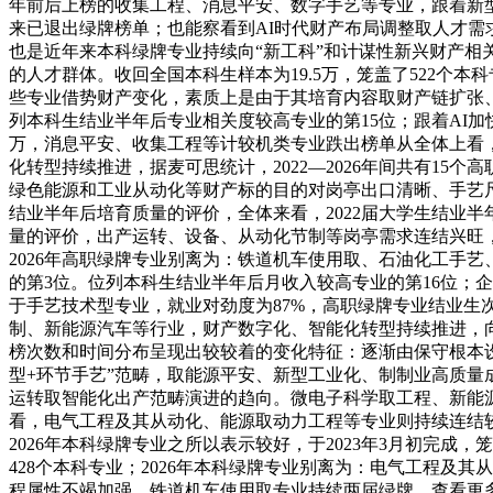
年前后上榜的收集工程、消息平安、数字手艺等专业，跟着新
来已退出绿牌榜单；也能察看到AI时代财产布局调整取人才需
也是近年来本科绿牌专业持续向“新工科”和计谋性新兴财产相
的人才群体。收回全国本科生样本为19.5万，笼盖了522个本
些专业借势财产变化，素质上是由于其培育内容取财产链扩张、
列本科生结业半年后专业相关度较高专业的第15位；跟着AI加
万，消息平安、收集工程等计较机类专业跌出榜单从全体上看，全
化转型持续推进，据麦可思统计，2022—2026年间共有1
绿色能源和工业从动化等财产标的目的对岗亭出口清晰、手艺尺
结业半年后培育质量的评价，全体来看，2022届大学生结业半
量的评价，出产运转、设备、从动化节制等岗亭需求连结兴旺
2026年高职绿牌专业别离为：铁道机车使用取、石油化工手
的第3位。位列本科生结业半年后月收入较高专业的第16位；
于手艺技术型专业，就业对劲度为87%，高职绿牌专业结业
制、新能源汽车等行业，财产数字化、智能化转型持续推进，向能
榜次数和时间分布呈现出较较着的变化特征：逐渐由保守根本
型+环节手艺”范畴，取能源平安、新型工业化、制制业高质量
运转取智能化出产范畴演进的趋向。微电子科学取工程、新能源科
看，电气工程及其从动化、能源取动力工程等专业则持续连结较
2026年本科绿牌专业之所以表示较好，于2023年3月初完成
428个本科专业；2026年本科绿牌专业别离为：电气工程
程属性不竭加强。铁道机车使用取专业持续两届绿牌。查看更多具