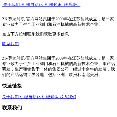
关于我们
机械自动化
机械知识
联系我们
Z6·尊龙时凯·官方网站集团于2009年在江苏盐城成立，是一家
专业致力于生产工业阀门和石油机械的高新技术企业。
点击下方按钮联系我们获取更多信息
联系我们
Z6·尊龙时凯·官方网站集团于2009年在江苏盐城成立，是一家
专业致力于生产工业阀门和石油机械的高新技术企业。集产品
研发，生产和销售于一体的集团公司，经过十余年的发展，我
们的产品远销世界各地，包括亚洲、欧洲和南北美洲。
快速链接
关于我们
机械自动化
机械知识
联系我们
联系我们