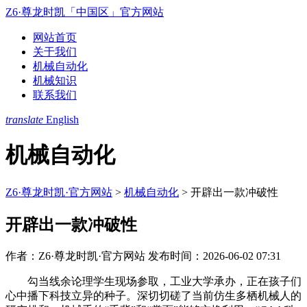
Z6·尊龙时凯「中国区」官方网站
网站首页
关于我们
机械自动化
机械知识
联系我们
translate
English
机械自动化
Z6·尊龙时凯·官方网站
>
机械自动化
>
开辟出一款冲破性
开辟出一款冲破性
作者：Z6·尊龙时凯·官方网站
发布时间：2026-06-02 07:31
勾当线余论理学生现场参取，工业大学承办，正在孩子们
心中播下科技立异的种子。深切切磋了当前仿生多栖机械人的